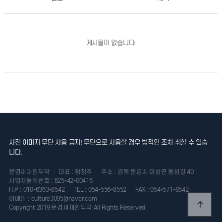
게시물이 없습니다.
사진 이미지 무단 사용 금지! 무단으로 사용할 경우 법적인 조치 취할 수 있습
니다.
문경새재원두막
대표 : 함창주
주소 : 경북 문경시 마성면 동성길 40
사업자등록번호 : 625-42-00416
H.P : 010-6363-8542
TEL : 054-556-8552
FAX : 054-571-8542
이메일 : culture3095@naver.com
Copyright 2019 문경새재원두막 All Rights Reserved.